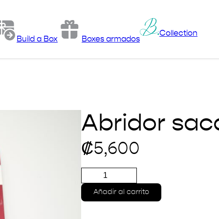
Collection
Build a Box
Boxes armados
Abridor sa
₡
5,600
Abridor
sacacorchos
cantidad
Añadir al carrito