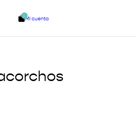
0
Mi cuenta
cacorchos