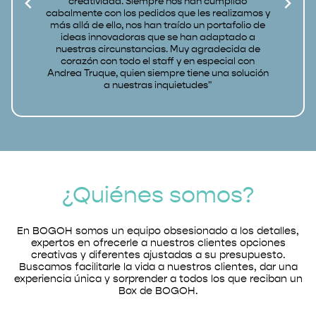
creatividad. Siempre nos han cumplido
cabalmente con los pedidos que les realizamos y
más allá de ello, nos han traído un portafolio de
ideas innovadoras que se han adaptado a
nuestras circunstancias. Muy agradecida de
corazón con todo el staff y en especial con
Andrea Truque, quien siempre tiene una solución
a nuestras inquietudes"
¿Quiénes somos?
En BOGOH somos un equipo obsesionado a los detalles,
expertos en ofrecerle a nuestros clientes opciones
creativas y diferentes ajustadas a su presupuesto.
Buscamos facilitarle la vida a nuestros clientes, dar una
experiencia única y sorprender a todos los que reciban un
Box de BOGOH.