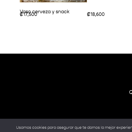
Vaso cerveza y snack
₡
17,500
₡
18,600
₡
24,500
Usamos cookies para asegurar que te damos la mejor experienc
Copyrig