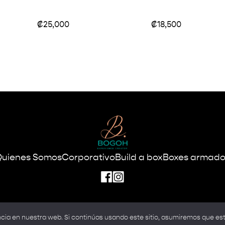
₡
25,000
₡
18,500
Quienes Somos
Corporativo
Build a box
Boxes armado
ia en nuestra web. Si continúas usando este sitio, asumiremos que est
ht © 2022 Diseñado y Desarrollado por
Bamboo Tech