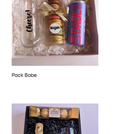
₡
14,500
Pack Babe