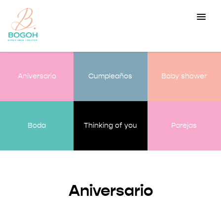
Aniversario
Cumpleaños
Baby shower
Boda
Thinking of you
Parejas
Aniversario